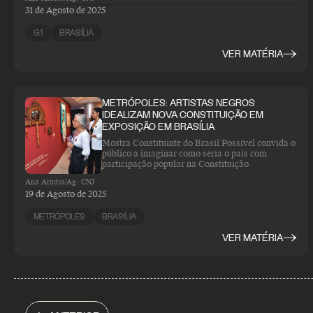
31 de Agosto de 2025
G1
BRASÍLIA
VER MATÉRIA
METRÓPOLES: ARTISTAS NEGROS
IDEALIZAM NOVA CONSTITUIÇÃO EM
EXPOSIÇÃO EM BRASÍLIA
Mostra Constituinte do Brasil Possível convida o
público a imaginar como seria o país com
participação popular na Constituição
Ana Araújo/Ag. CNJ
19 de Agosto de 2025
METRÓPOLES
BRASÍLIA
VER MATÉRIA