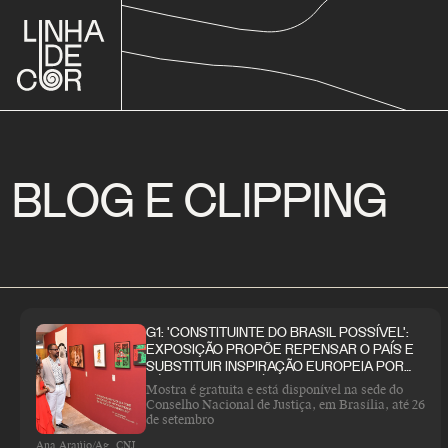
BLOG E CLIPPING
G1: 'CONSTITUINTE DO BRASIL POSSÍVEL':
EXPOSIÇÃO PROPÕE REPENSAR O PAÍS E
SUBSTITUIR INSPIRAÇÃO EUROPEIA POR
LÓGICA AFRO-INDÍGENA
Mostra é gratuita e está disponível na sede do
Conselho Nacional de Justiça, em Brasília, até 26
de setembro
Ana Araújo/Ag. CNJ