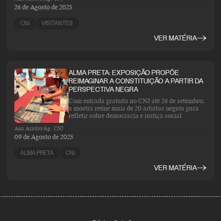
26 de Agosto de 2025
CNJ
VISITANTES
VER MATÉRIA
ALMA PRETA: EXPOSIÇÃO PROPÕE
REIMAGINAR A CONSTITUIÇÃO A PARTIR DA
PERSPECTIVA NEGRA
Com entrada gratuita no CNJ até 26 de setembro,
a mostra reúne mais de 20 artistas negros para
refletir sobre democracia e justiça social
Ana Araújo/Ag. CNJ
09 de Agosto de 2025
ALMA PRETA
CNJ
VER MATÉRIA