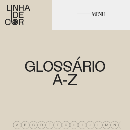
MENU
GLOSSÁRIO
A-Z
A
B
C
D
E
F
G
H
I
J
L
M
N
O