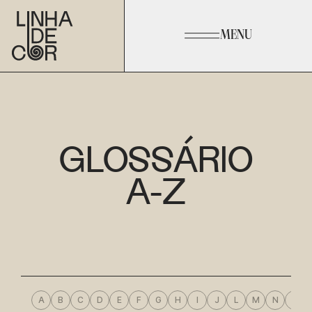
MENU
GLOSSÁRIO
A-Z
A
B
C
D
E
F
G
H
I
J
L
M
N
O