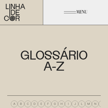
MENU
GLOSSÁRIO
A-Z
A
B
C
D
E
F
G
H
I
J
L
M
N
O