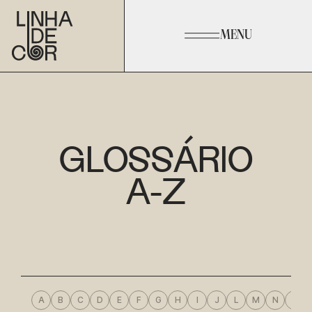
MENU
GLOSSÁRIO
A-Z
A
B
C
D
E
F
G
H
I
J
L
M
N
O