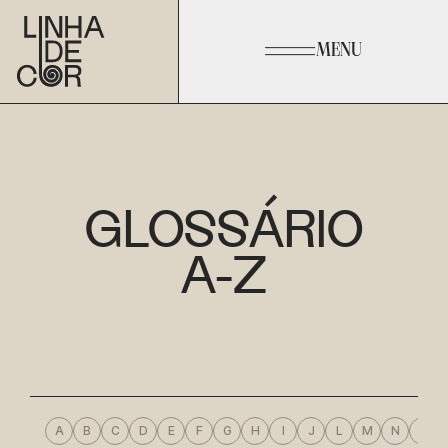
MENU
GLOSSÁRIO
A-Z
A
B
C
D
E
F
G
H
I
J
L
M
N
O