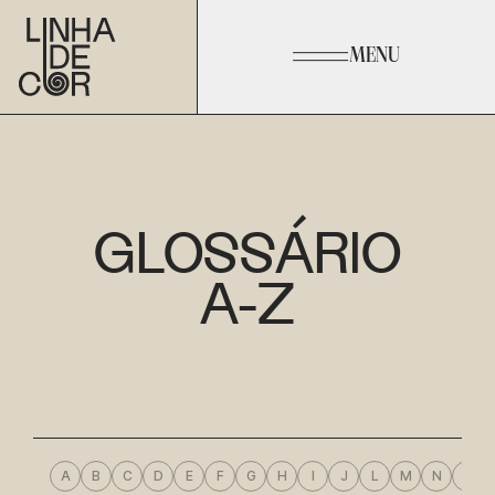
MENU
GLOSSÁRIO
A-Z
A
B
C
D
E
F
G
H
I
J
L
M
N
O