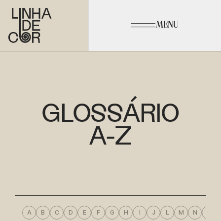
MENU
GLOSSÁRIO
A-Z
A
B
C
D
E
F
G
H
I
J
L
M
N
O