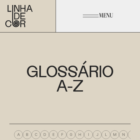
MENU
GLOSSÁRIO
A-Z
A
B
C
D
E
F
G
H
I
J
L
M
N
O