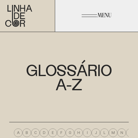
MENU
GLOSSÁRIO
A-Z
A
B
C
D
E
F
G
H
I
J
L
M
N
O