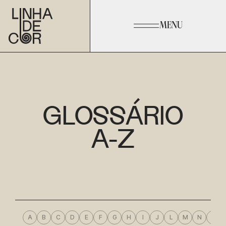
MENU
GLOSSÁRIO
A-Z
A
B
C
D
E
F
G
H
I
J
L
M
N
O