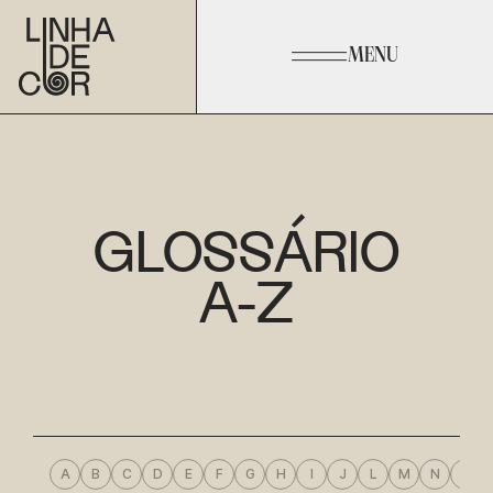
MENU
GLOSSÁRIO
A-Z
A
B
C
D
E
F
G
H
I
J
L
M
N
O