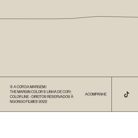
© A COR DA MARGEM |
THE MARGIN COLOR © LINHA DE COR |
ACOMPANHE
COLOR LINE - DIREITOS RESERVADOS À
NGONGO FILMES 2022