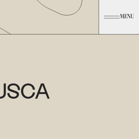
MENU
USCA