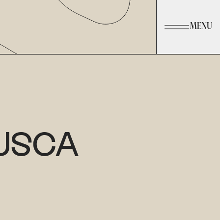
MENU
USCA