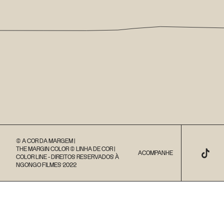
© A COR DA MARGEM |
THE MARGIN COLOR © LINHA DE COR |
ACOMPANHE
COLOR LINE - DIREITOS RESERVADOS À
NGONGO FILMES 2022