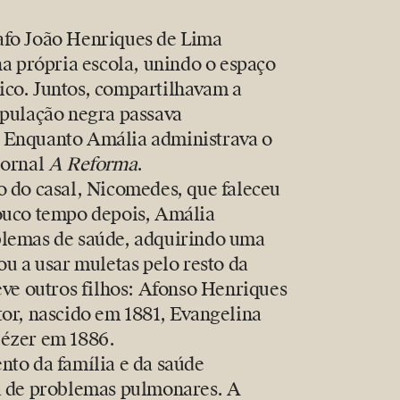
Vida pessoal 
afo João Henriques de Lima
na própria escola, unindo o espaço
ico. Juntos, compartilhavam a
opulação negra passava
. Enquanto Amália administrava o
jornal
A Reforma
.
o do casal, Nicomedes, que faleceu
Pouco tempo depois, Amália
blemas de saúde, adquirindo uma
ou a usar muletas pelo resto da
eve outros filhos: Afonso Henriques
tor, nascido em 1881, Evangelina
iézer em 1886.
nto da família e da saúde
ia de problemas pulmonares. A