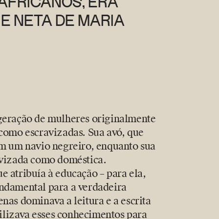
 AFRICANOS, ERA
E NETA DE MARIA
História de A
 geração de mulheres originalmente
 como escravizadas. Sua avó, que
em um navio negreiro, enquanto sua
avizada como doméstica.
e atribuía à educação – para ela,
undamental para a verdadeira
nas dominava a leitura e a escrita
lizava esses conhecimentos para