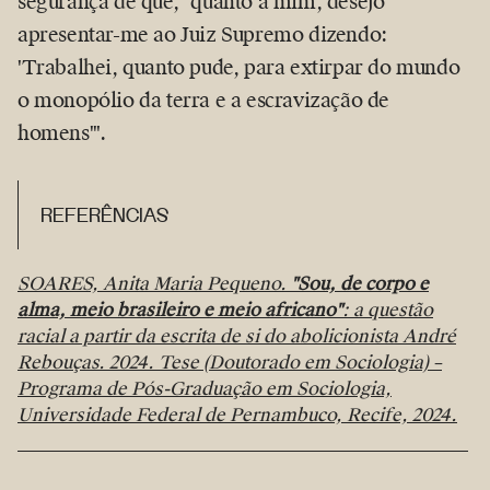
segurança de que,
quanto a mim, desejo
apresentar-me ao Juiz Supremo dizendo:
'Trabalhei, quanto pude, para extirpar do mundo
o monopólio da terra e a escravização de
homens'
.
REFERÊNCIAS
SOARES, Anita Maria Pequeno.
"Sou, de corpo e
alma, meio brasileiro e meio africano"
: a questão
racial a partir da escrita de si do abolicionista André
Rebouças. 2024. Tese (Doutorado em Sociologia) –
Programa de Pós-Graduação em Sociologia,
Universidade Federal de Pernambuco, Recife, 2024.