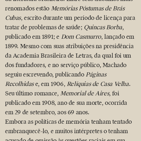
renomados estão
Memórias Póstumas de Brás
Cubas
, escrito durante um período de licença para
tratar de problemas de saúde;
Quincas Borba
,
publicado em 1891; e
Dom Casmurro
, lançado em
1899. Mesmo com suas atribuições na presidência
da Academia Brasileira de Letras, da qual foi um
dos fundadores, e no serviço público, Machado
seguiu escrevendo, publicando
Páginas
Recolhidas
e, em 1906,
Relíquias de Casa Velha
.
Seu último romance,
Memorial de Aires
, foi
publicado em 1908, ano de sua morte, ocorrida
em 29 de setembro, aos 69 anos.
Embora as políticas de memória tenham tentado
embranquecê-lo, e muitos intérpretes o tenham
acusado de omissão às questões raciais em sua