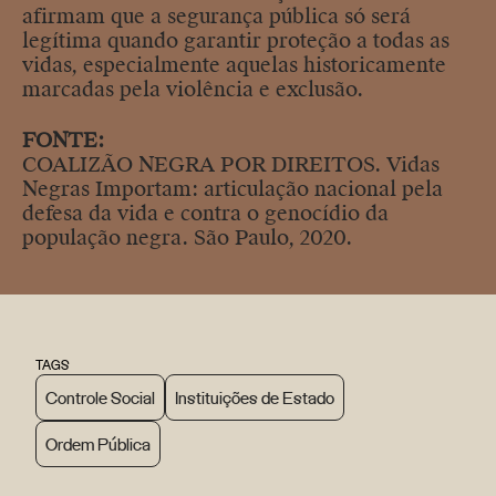
afirmam que a segurança pública só será
legítima quando garantir proteção a todas as
vidas, especialmente aquelas historicamente
marcadas pela violência e exclusão.
FONTE:
COALIZÃO NEGRA POR DIREITOS. Vidas
Negras Importam: articulação nacional pela
defesa da vida e contra o genocídio da
população negra. São Paulo, 2020.
TAGS
Controle Social
Instituições de Estado
Ordem Pública