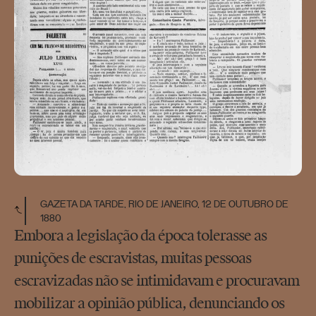
GAZETA DA TARDE, RIO DE JANEIRO, 12 DE OUTUBRO DE
1880
Embora a legislação da época tolerasse as
punições de escravistas, muitas pessoas
escravizadas não se intimidavam e procuravam
mobilizar a opinião pública, denunciando os