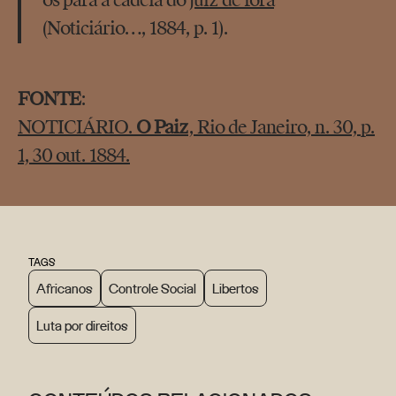
os para a cadeia do
juiz de fora
”
(Noticiário…, 1884, p. 1).
FONTE
:
NOTICIÁRIO.
O Paiz
, Rio de Janeiro, n. 30, p.
1, 30 out. 1884.
TAGS
Africanos
Controle Social
Libertos
Luta por direitos