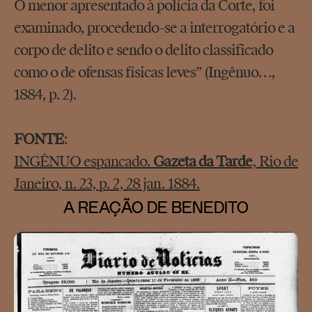
O menor apresentado à polícia da Corte, foi
examinado, procedendo-se a interrogatório e a
corpo de delito e sendo o delito classificado
como o de ofensas físicas leves” (Ingênuo…,
1884, p. 2).
FONTE
:
INGÊNUO espancado.
Gazeta da Tarde
, Rio de
Janeiro, n. 23, p. 2, 28 jan. 1884.
A REAÇÃO DE BENEDITO