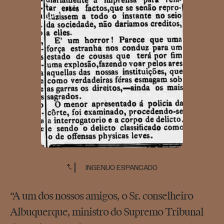
INGENUO ESPANCADO
“A um dos nossos amigos, o Sr. conselheiro
Albuquerque, ministro do Supremo Tribunal