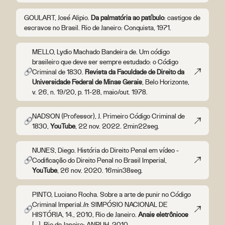
GOULART, José Alipio.
Da palmatória ao patíbulo
: castigos de
escravos no Brasil. Rio de Janeiro: Conquista, 1971.
MELLO, Lydio Machado Bandeira de. Um código
brasileiro que deve ser sempre estudado: o Código
Criminal de 1830.
Revista da Faculdade de Direito da
Universidade Federal de Minas Gerais
, Belo Horizonte,
v. 26, n. 19/20, p. 11-28, maio/out. 1978.
NADSON (Professor), J. Primeiro Código Criminal de
1830,
YouTube
, 22 nov. 2022. 2min22seg.
NUNES, Diego. História do Direito Penal em vídeo -
Codificação do Direito Penal no Brasil Imperial,
YouTube
, 26 nov. 2020. 16min38seg.
PINTO, Luciano Rocha. Sobre a arte de punir no Código
Criminal Imperial.
In
: SIMPÓSIO NACIONAL DE
HISTÓRIA, 14., 2010, Rio de Janeiro.
Anais eletrônicos
[...], Rio de Janeiro: ANPUH, 2010.