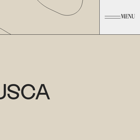
MENU
USCA