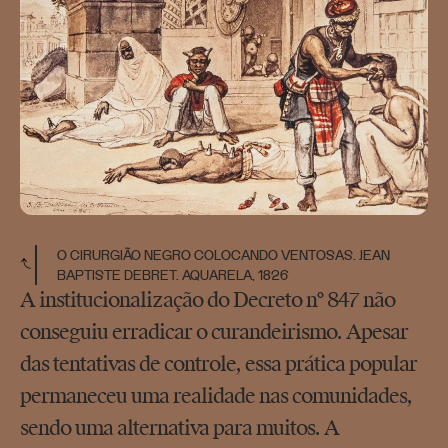
O CIRURGIÃO NEGRO COLOCANDO VENTOSAS. JEAN
BAPTISTE DEBRET. AQUARELA, 1826
A institucionalização do Decreto nº 847 não
conseguiu erradicar o curandeirismo. Apesar
das tentativas de controle, essa prática popular
permaneceu uma realidade nas comunidades,
sendo uma alternativa para muitos. A