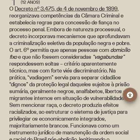
(12 ANOS)
O
Decreto nº 3.475, de 4 de novembro de 1899
,
reorganizava competências da Câmara Criminal e
estabelecia regras para concessão de fiança no
processo penal. Embora de natureza processual, o
decreto incorporava mecanismos que aprofundavam
a criminalização seletiva da população negra e pobre.
O art. 6º permitia que apenas pessoas com
domicílio
fixo
e que não fossem consideradas
“vagabundas”
respondessem soltas – critério aparentemente
técnico, mas com forte viés discriminatório. Na
prática, “vadiagem” servia para separar cidadãos
“dignos” da proteção legal daqueles sujeitos à prisão
sumária, geralmente negros, analfabetos, libertos ou
migrantes internos em situação de vulnerabilidade.
Sem mencionar raça, o decreto produzia efeitos
racializados, ao estruturar o sistema de justiça para
privilegiar os economicamente integrados,
majoritariamente brancos. Funcionava como um
instrumento jurídico de manutenção da ordem social
e racial do Brasil pós-abolição, legitimando o