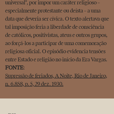
universal", por impor um caráter religioso –
especialmente protestante ou deísta – a uma
data que deveria ser cívica. O texto alertava que
tal imposição feria a liberdade de consciência
de católicos, positivistas, ateus e outros grupos,
ao forçá-los a participar de uma comemoração
religiosa oficial. O episódio evidencia tensões
entre Estado e religião no início da Era Vargas.
FONTE
:
Supressão de feriados, A Noite, Rio de Janeiro,
n. 6.858, p. 5, 29 dez. 1930.