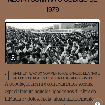
1979
MANIFESTAÇÃO DO MOVIMENTO NACIONAL DE MENINAS E
MENINOS DE RUA, EM BRASÍLIA. FOTO: ARQUIVO/ABR
A população negra e os movimentos sociais,
especialmente aqueles ligados aos direitos da
infância e adolescência, atuaram fortemente