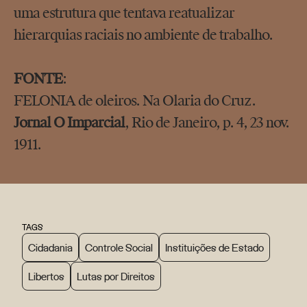
uma estrutura que tentava reatualizar
hierarquias raciais no ambiente de trabalho.
FONTE
:
FELONIA de oleiros. Na Olaria do Cruz.
Jornal O Imparcial
, Rio de Janeiro, p. 4, 23 nov.
1911.
TAGS
Cidadania
Controle Social
Instituições de Estado
Libertos
Lutas por Direitos