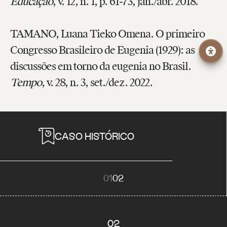
Educação
, v. 12, n. 1, p. 61‑73, jan./abr. 2018.
TAMANO, Luana Tieko Omena. O primeiro
Congresso Brasileiro de Eugenia (1929): as
discussões em torno da eugenia no Brasil.
Tempo
, v. 28, n. 3, set./dez. 2022.
CASO HISTÓRICO
01
02
02