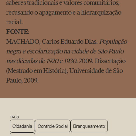
saberes tradicionais e valores comunitários,
recusando o apagamento e a hierarquização
racial.
FONTE
:
MACHADO, Carlos Eduardo Dias.
População
negra e escolarização na cidade de São Paulo
nas décadas de 1920 e 1930
. 2009. Dissertação
(Mestrado em História), Universidade de São
Paulo, 2009.
TAGS
Cidadania
Controle Social
Branqueamento