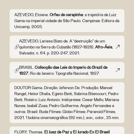
AZEVEDO, Elciene.
Orfeu de carapinha
: a trajetória de Luiz
Gama na imperial cidade de São Paulo. Campinas: Editora da
Unicamp, 2005.
AZEVEDO, Larissa Biato de. A “destruição” de um
quilombo na Serra do Cubatão (1827-1828).
Afro-Ásia
,
Salvador, n. 64. p. 220-247, 2021.
BRASIL.
Collecção das Leis do Imperio do Brazil de
1827
, Rio de Janeiro: Tipografia Nacional, 1827.
DOUTOR Gama. Direção: Jeferson De. Produção: Manoel
Rangel, Heitor Dhalia, Egisto Betti, Sabrina Bitencourt, Pedro
Betti. Roteiro: Luiz Antonio. Intérpretes: Cesar Mello; Mariana
Nunes; Isabél Zuaa; Pedro Guilherme; Angelo Fernandes e
outros. Brasil: Buda Filmes; Globo Filmes; Paranoid Filmes,
2021. 1 bobina cinematográfica (92 min.), son., color., 35 mm.
FLORY, Thomas.
El Juez de Paz y El Jurado En El Brasil