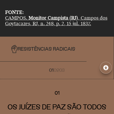
FONTE
:
CAMPOS.
Monitor Campista (RJ)
, Campos dos
Goytacazes, RJ, n. 248, p. 2, 15 jul. 1837.
RESISTÊNCIAS RADICAIS
01
02
03
01
OS JUÍZES DE PAZ SÃO TODOS