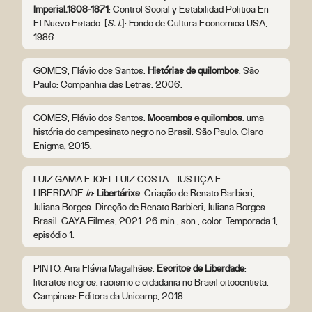
Imperial,1808-1871
: Control Social y Estabilidad Politica En
El Nuevo Estado. [
S. l.
]: Fondo de Cultura Economica USA,
1986.
GOMES, Flávio dos Santos.
Histórias de quilombos
. São
Paulo: Companhia das Letras, 2006.
GOMES, Flávio dos Santos.
Mocambos e quilombos
: uma
história do campesinato negro no Brasil. São Paulo: Claro
Enigma, 2015.
LUIZ GAMA E JOEL LUIZ COSTA – JUSTIÇA E
LIBERDADE.
In
:
Libertárixs
. Criação de Renato Barbieri,
Juliana Borges. Direção de Renato Barbieri, Juliana Borges.
Brasil: GAYA Filmes, 2021. 26 min., son., color. Temporada 1,
episódio 1.
PINTO, Ana Flávia Magalhães.
Escritos de Liberdade
:
literatos negros, racismo e cidadania no Brasil oitocentista.
Campinas: Editora da Unicamp, 2018.