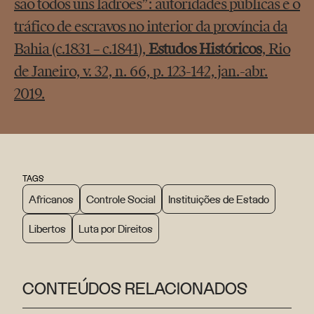
são todos uns ladrões”: autoridades públicas e o
tráfico de escravos no interior da província da
Bahia (c.1831 – c.1841),
Estudos Históricos
, Rio
de Janeiro, v. 32, n. 66, p. 123-142, jan.-abr.
2019.
TAGS
Africanos
Controle Social
Instituições de Estado
Libertos
Luta por Direitos
CONTEÚDOS RELACIONADOS