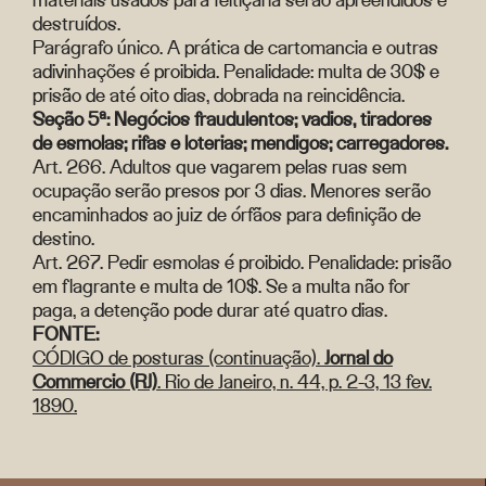
destruídos.
Parágrafo único. A prática de cartomancia e outras
adivinhações é proibida. Penalidade: multa de 30$ e
prisão de até oito dias, dobrada na reincidência.
Seção 5ª: Negócios fraudulentos; vadios, tiradores
de esmolas; rifas e loterias; mendigos; carregadores.
Art. 266. Adultos que vagarem pelas ruas sem
ocupação serão presos por 3 dias. Menores serão
encaminhados ao juiz de órfãos para definição de
destino.
Art. 267. Pedir esmolas é proibido. Penalidade: prisão
em flagrante e multa de 10$. Se a multa não for
paga, a detenção pode durar até quatro dias.
FONTE:
CÓDIGO de posturas (continuação).
Jornal do
Commercio (RJ)
. Rio de Janeiro, n. 44, p. 2-3, 13 fev.
1890.