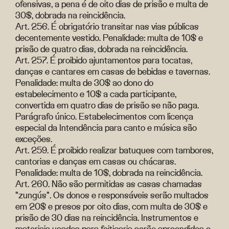
ofensivas, a pena é de oito dias de prisão e multa de
30$, dobrada na reincidência.
Art. 256. É obrigatório transitar nas vias públicas
decentemente vestido. Penalidade: multa de 10$ e
prisão de quatro dias, dobrada na reincidência.
Art. 257. É proibido ajuntamentos para tocatas,
danças e cantares em casas de bebidas e tavernas.
Penalidade: multa de 30$ ao dono do
estabelecimento e 10$ a cada participante,
convertida em quatro dias de prisão se não paga.
Parágrafo único. Estabelecimentos com licença
especial da Intendência para canto e música são
exceções.
Art. 259. É proibido realizar batuques com tambores,
cantorias e danças em casas ou chácaras.
Penalidade: multa de 10$, dobrada na reincidência.
Art. 260. Não são permitidas as casas chamadas
"zungús". Os donos e responsáveis serão multados
em 20$ e presos por oito dias, com multa de 30$ e
prisão de 30 dias na reincidência. Instrumentos e
materiais usados para feitiçaria serão apreendidos e