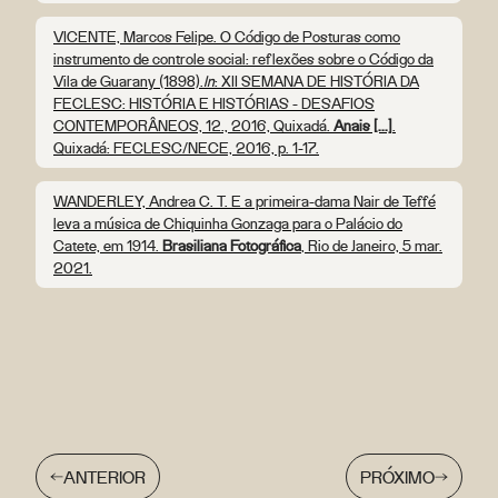
VICENTE, Marcos Felipe. O Código de Posturas como
instrumento de controle social: reflexões sobre o Código da
Vila de Guarany (1898).
In
: XII SEMANA DE HISTÓRIA DA
FECLESC: HISTÓRIA E HISTÓRIAS - DESAFIOS
CONTEMPORÂNEOS, 12., 2016, Quixadá.
Anais [...]
.
Quixadá: FECLESC/NECE, 2016, p. 1-17.
WANDERLEY, Andrea C. T. E a primeira-dama Nair de Teffé
leva a música de Chiquinha Gonzaga para o Palácio do
Catete, em 1914.
Brasiliana Fotográfica
, Rio de Janeiro, 5 mar.
2021.
ANTERIOR
PRÓXIMO