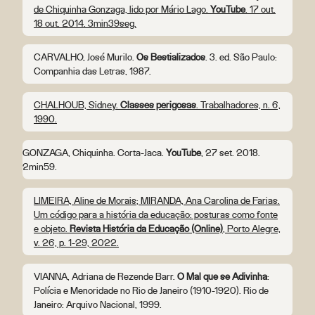
de Chiquinha Gonzaga, lido por Mário Lago.
YouTube
. 17 out.
18 out. 2014. 3min39seg.
CARVALHO, José Murilo.
Os Bestializados
. 3. ed. São Paulo:
Companhia das Letras, 1987.
CHALHOUB, Sidney.
Classes perigosas
. Trabalhadores, n. 6,
1990.
GONZAGA, Chiquinha. Corta-Jaca.
YouTube
, 27 set. 2018.
2min59.
LIMEIRA, Aline de Morais; MIRANDA, Ana Carolina de Farias.
Um código para a história da educação: posturas como fonte
e objeto.
Revista História da Educação (Online)
, Porto Alegre,
v. 26, p. 1-29, 2022.
VIANNA, Adriana de Rezende Barr.
O Mal que se Adivinha
:
Polícia e Menoridade no Rio de Janeiro (1910-1920). Rio de
Janeiro: Arquivo Nacional, 1999.