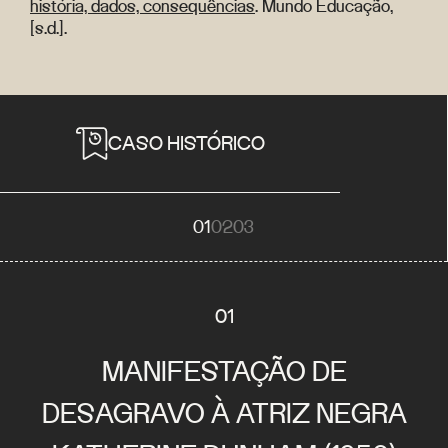
história, dados, consequências
. Mundo Educação,
[s.d.].
CASO HISTÓRICO
01
02
03
01
MANIFESTAÇÃO DE
DESAGRAVO À ATRIZ NEGRA