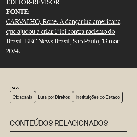
EDITOR-REVISOR
FONTE
:
CARVALHO, Rone. A dançarina americana
que ajudou a criar 1ª lei contra racismo do
Brasil. BBC News Brasil, São Paulo, 13 mar.
2024.
TAGS
Cidadania
Luta por Direitos
Instituições do Estado
CONTEÚDOS RELACIONADOS