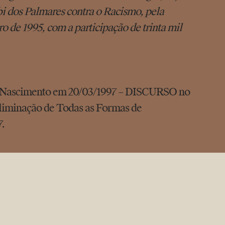
 dos Palmares contra o Racismo, pela
o de 1995, com a participação de trinta mil
ascimento em 20/03/1997 – DISCURSO no
liminação de Todas as Formas de
7.