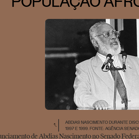
POPULAÇÃO AFRO
ABDIAS NASCIMENTO DURANTE DIS
1997 E 1999. FONTE: AGÊNCIA SENAD
nciamento de Abdias Nascimento no Senado Federal,