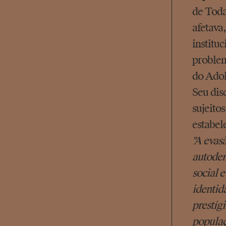
de Toda
afetava,
institu
problem
do Adol
Seu dis
sujeito
estabel
"A evasã
autoden
social 
identid
prestíg
populaç