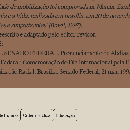
ade de mobilização foi comprovada na Marcha Zumbi
ia e a Vida, realizada em Brasília, em 20 de novembr
es e simpatizantes" (Brasil, 1997).
eescrito e adaptado pelo editor-revisor.
E
:
. SENADO FEDERAL. Pronunciamento de Abdias N
Federal: Comemoração do Dia Internacional pela E
inação Racial. Brasília: Senado Federal, 21 mar. 199
 de Estado
Ordem Pública
Educação