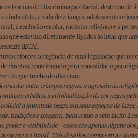
s as Formas de Discriminação Racial, destacou de f
 e ainda afeta, a vida de crianças, adolescentes e jo
cional, a exclusão escolar, racismo religioso e a pers
as que estavam diretamente ligados às lutas que ant
escente (ECA).
curso reforçou a urgência de uma legislação que rec
s de direitos, contribuindo para consolidar o paradi
ecer. Segue trecho do discurso:
o escolar entre crianças negras, a agressão às religiõ
ominam cristãos, a criminalização da cor negra pelos
e policial à juventude negra em seus espaços de lazer,
ade, tradições e imagem, bem como o veto tácito à as
io, poder e visibilidade – esses são apenas alguns d
ão negra no Brasil. Tais desafios compõem a extens