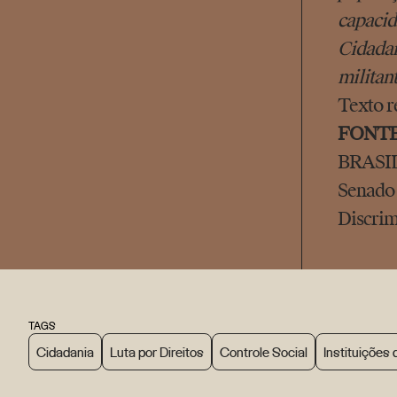
capacid
Cidadan
militant
Texto r
FONT
BRASIL
Senado 
Discrim
TAGS
Cidadania
Luta por Direitos
Controle Social
Instituições