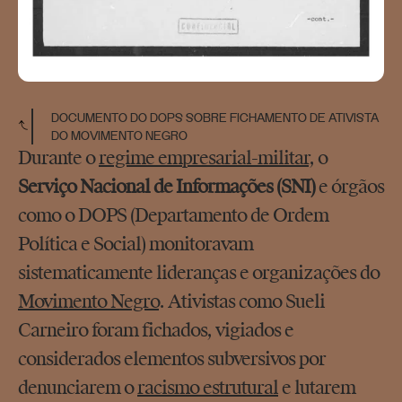
DOCUMENTO DO DOPS SOBRE FICHAMENTO DE ATIVISTA
DO MOVIMENTO NEGRO
Durante o
regime empresarial-militar
, o
Serviço Nacional de Informações (SNI)
e órgãos
como o DOPS (Departamento de Ordem
Política e Social) monitoravam
sistematicamente lideranças e organizações do
Movimento Negro
. Ativistas como Sueli
Carneiro foram fichados, vigiados e
considerados elementos subversivos por
denunciarem o
racismo estrutural
e lutarem