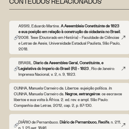
CONTEÚDOS RELACIONADOS
ASSIS, Eduardo Martins.
A Assembleia Constituinte de 1823
e sua posição em relação à construção da cidadania no Brasil
.
2008. Tese (Doutorado em História) – Faculdade de Ciências
e Letras de Assis, Universidade Estadual Paulista, São Paulo,
2018.
BRASIL.
Diario da Assemblea Geral, Constituinte, e
Legislativa do Imperio do Brasil (RJ) - 1823
, Rio de Janeiro:
Imprensa Nacional, v. 2, n. 9, 1823.
CUNHA, Manuela Carneiro da. Libertos: sujeição política.
In
:
CUNHA, Manuela Carneiro da.
Negros, estrangeiros
: os escravos
libertos e sua volta à África. 2. ed. rev. e ampl. São Paulo:
Companhia das Letras, 2012, cap. 2, p. 87-130.
DIÁRIO de Pernambuco.
Diário de Pernambuco, Recife
, n. 211,
p. 1, 25 set. 1846.