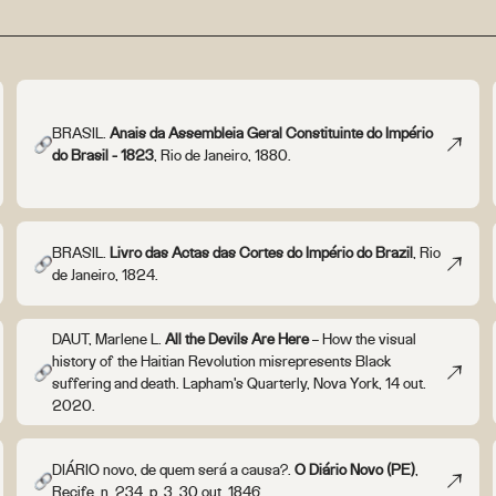
BRASIL.
Anais da Assembleia Geral Constituinte do Império
do Brasil - 1823
, Rio de Janeiro, 1880.
BRASIL.
Livro das Actas das Cortes do Império do Brazil
, Rio
de Janeiro, 1824.
DAUT, Marlene L.
All the Devils Are Here
– How the visual
history of the Haitian Revolution misrepresents Black
suffering and death. Lapham's Quarterly, Nova York, 14 out.
2020.
DIÁRIO novo, de quem será a causa?.
O Diário Novo (PE)
,
Recife, n. 234, p. 3, 30 out. 1846.