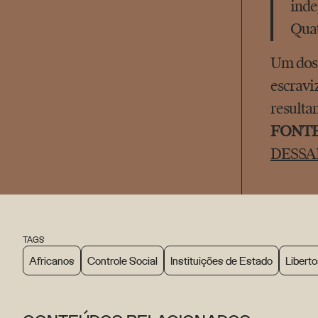
inde
Quat
Um dos 
escravi
resulta
FONT
DESSAL
TAGS
Africanos
Controle Social
Instituições de Estado
Libert