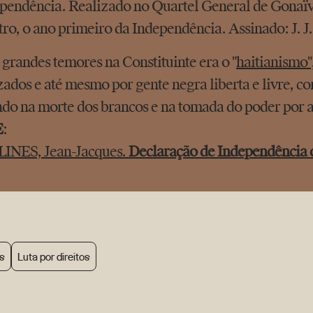
pendência. Realizado no Quartel General de Gonaïve
ro, o ano primeiro da Independência. Assinado: J. J
grandes temores na Constituinte era o "
haitianismo"
zados e até mesmo por gente negra liberta e livre, co
ndo na morte dos brancos e na tomada do poder por a
E
:
INES, Jean-Jacques.
Declaração de Independência 
os
Luta por direitos