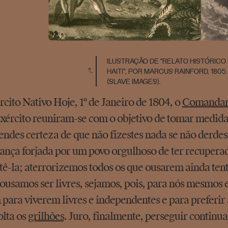
ILUSTRAÇÃO DE "RELATO HISTÓRICO
HAITI", POR MARCUS RAINFORD, 180
(SLAVE IMAGES).
rcito Nativo Hoje, 1º de Janeiro de 1804, o
Comandan
xército reuniram-se com o objetivo de tomar medidas
] tendes certeza de que não fizestes nada se não derde
ança forjada por um povo orgulhoso de ter recuperad
ê-la; aterrorizemos todos os que ousarem ainda tentar
ousamos ser livres, sejamos, pois, para nós mesmos e 
para viverem livres e independentes e para preferir
olta os
grilhões
. Juro, finalmente, perseguir continu