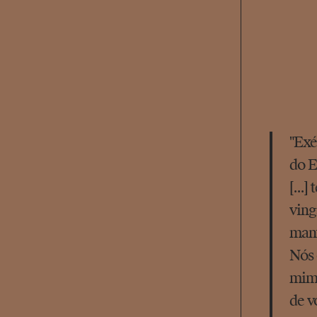
"Exé
do E
[...
ving
mant
Nós 
mim 
de v