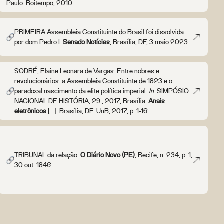
Paulo: Boitempo, 2010.
PRIMEIRA Assembleia Constituinte do Brasil foi dissolvida
por dom Pedro I.
Senado Notícias
, Brasília, DF, 3 maio 2023.
SODRÉ, Elaine Leonara de Vargas. Entre nobres e
revolucionários: a Assembleia Constituinte de 1823 e o
paradoxal nascimento da elite política imperial.
In
: SIMPÓSIO
NACIONAL DE HISTÓRIA, 29., 2017, Brasília.
Anais
eletrônicos
[...]. Brasília, DF: UnB, 2017, p. 1-16.
TRIBUNAL da relação.
O Diário Novo (PE)
, Recife, n. 234, p. 1,
30 out. 1846.