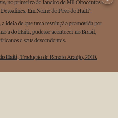
s, no primeiro de Janeiro de Mil Oitocentos e
. Dessalines. Em Nome do Povo do Haiti".
, a ideia de que uma revolução promovida por
mo a do Haiti, pudesse acontecer no Brasil,
fricanos e seus descendentes.
do Haiti
, Tradução de Renato Araújo, 2010.