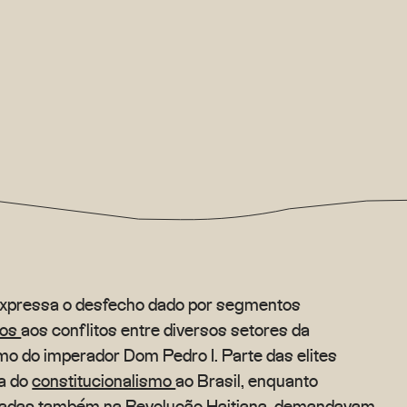
expressa o desfecho dado por segmentos
cos
aos conflitos entre diversos setores da
smo do imperador Dom Pedro I. Parte das elites
a do
constitucionalismo
ao Brasil, enquanto
piradas também na Revolução Haitiana, demandavam