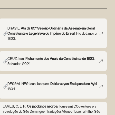
BRASIL.
Ata da 85ª Sessão Ordinária da Assembleia Geral
Constituinte e Legislativa do Império do Brasil
, Rio de Janeiro,
1823.
CRUZ, Itan.
Fichamento dos Anais da Constituinte de 1823
,
Salvador, 2021.
DESSALINES,Jean-Jacques.
Deklarasyon Endepandans Ayiti
,
1804.
JAMES, C. L. R.
Os jacobinos negros
: Toussaint L'Ouverture e a
revolução de São Domingos. Tradução: Afonso Teixeira Filho. São