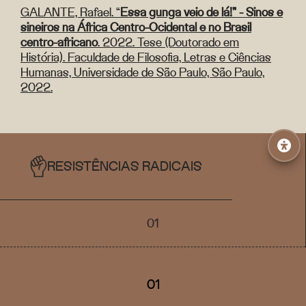
GALANTE, Rafael. “
Essa gunga veio de lá!” - Sinos e
sineiros na África Centro-Ocidental e no Brasil
centro-africano
. 2022. Tese (Doutorado em
História). Faculdade de Filosofia, Letras e Ciências
Humanas, Universidade de São Paulo, São Paulo,
2022.
RESISTÊNCIAS RADICAIS
01
01