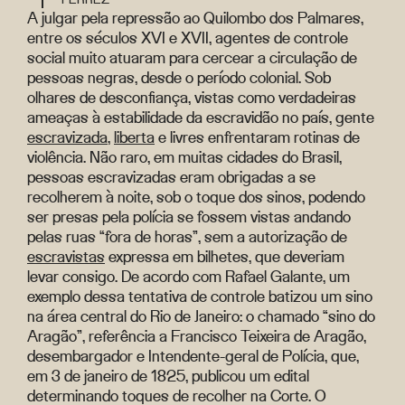
A julgar pela repressão ao Quilombo dos Palmares,
entre os séculos XVI e XVII, agentes de controle
social muito atuaram para cercear a circulação de
pessoas negras, desde o período colonial. Sob
olhares de desconfiança, vistas como verdadeiras
ameaças à estabilidade da escravidão no país, gente
escravizada
,
liberta
e livres enfrentaram rotinas de
violência. Não raro, em muitas cidades do Brasil,
pessoas escravizadas eram obrigadas a se
recolherem à noite, sob o toque dos sinos, podendo
ser presas pela polícia se fossem vistas andando
pelas ruas “fora de horas”, sem a autorização de
escravistas
expressa em bilhetes, que deveriam
levar consigo. De acordo com Rafael Galante, um
exemplo dessa tentativa de controle batizou um sino
na área central do Rio de Janeiro: o chamado “sino do
Aragão”, referência a Francisco Teixeira de Aragão,
desembargador e Intendente-geral de Polícia, que,
em 3 de janeiro de 1825, publicou um edital
determinando toques de recolher na Corte. O