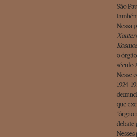
São Pau
também 
Nessa p
Xauter
Kosmo
o órgão
século X
Nesse c
1924-19
denunci
que exc
"órgão 
debate 
Nesses 