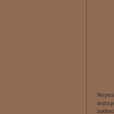
No perí
negra p
institu