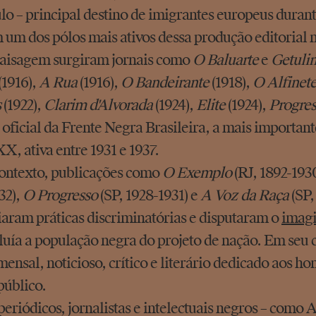
lo – principal destino de imigrantes europeus duran
um dos pólos mais ativos dessa produção editorial 
aisagem surgiram jornais como
O Baluarte
e
Getuli
(1916),
A Rua
(1916),
O Bandeirante
(1918),
O Alfinet
s
(1922),
Clarim d'Alvorada
(1924),
Elite
(1924),
Progres
 oficial da Frente Negra Brasileira, a mais importa
X, ativa entre 1931 e 1937.
ontexto, publicações como
O Exemplo
(RJ, 1892-193
32),
O Progresso
(SP, 1928-1931) e
A Voz da Raça
(SP,
aram práticas discriminatórias e disputaram o
imagi
luía a população negra do projeto de nação. Em seu
mensal, noticioso, crítico e literário dedicado aos h
público.
periódicos, jornalistas e intelectuais negros – como A