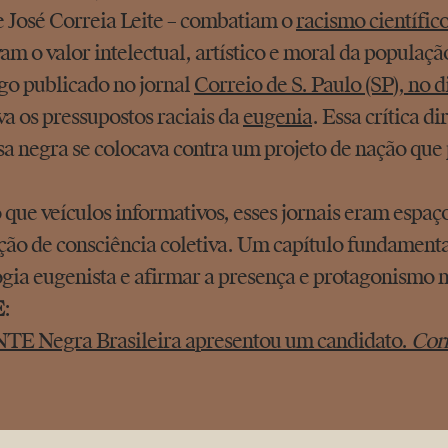
e José Correia Leite – combatiam o
racismo científic
am o valor intelectual, artístico e moral da populaçã
go publicado no jornal
Correio de S. Paulo (SP), no d
va os pressupostos raciais da
eugenia
. Essa crítica 
a negra se colocava contra um projeto de nação que
 que veículos informativos, esses jornais eram espaço
ção de consciência coletiva. Um capítulo fundamental 
ogia eugenista e afirmar a presença e protagonismo 
E
:
E Negra Brasileira apresentou um candidato.
Corr