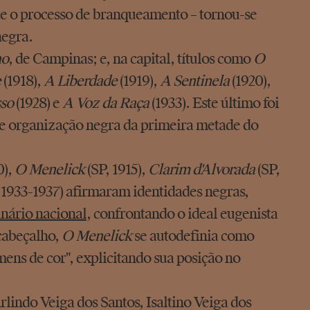
te o processo de branqueamento – tornou-se
negra.
no
, de Campinas; e, na capital, títulos como
O
e
(1918),
A Liberdade
(1919),
A Sentinela
(1920),
so
(1928) e
A Voz da Raça
(1933). Este último foi
nte organização negra da primeira metade do
0),
O Menelick
(SP, 1915),
Clarim d'Alvorada
(SP,
 1933-1937) afirmaram identidades negras,
nário nacional
, confrontando o ideal eugenista
 cabeçalho,
O Menelick
se autodefinia como
omens de cor", explicitando sua posição no
rlindo Veiga dos Santos, Isaltino Veiga dos