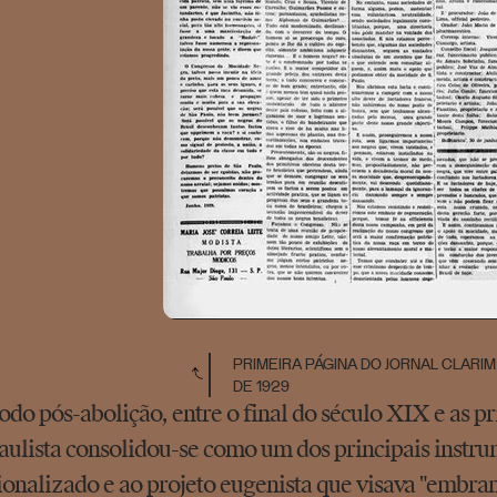
PRIMEIRA PÁGINA DO JORNAL CLARIM
DE 1929
odo pós-abolição, entre o final do século XIX e as 
aulista consolidou-se como um dos principais instru
cionalizado e ao projeto eugenista que visava "embra