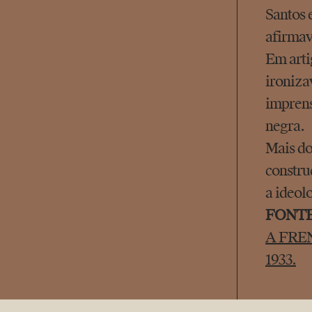
Santos 
afirmav
Em arti
ironiza
imprens
negra.
Mais do
constru
a ideol
FONT
A FRENT
1933.