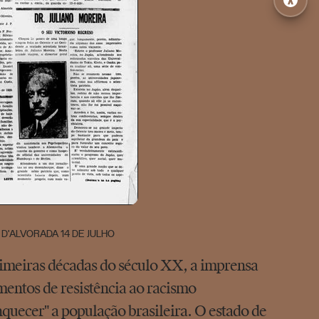
 D'ALVORADA 14 DE JULHO
primeiras décadas do século XX, a imprensa
mentos de resistência ao racismo
nquecer" a população brasileira. O estado de