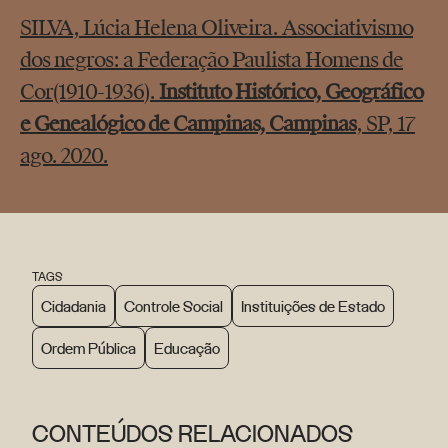
SILVA, Lúcia Helena Oliveira. Associativismo
dos negros: a Federação Paulista Homens de
Cor(1910-1936).
Instituto Histórico, Geográfico
e Genealógico de Campinas, Campinas
, SP, 17
ago. 2020.
TAGS
Cidadania
Controle Social
Instituições de Estado
Ordem Pública
Educação
CONTEÚDOS RELACIONADOS