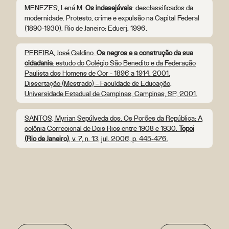
MENEZES, Lená M.
Os indesejáveis
: desclassificados da
modernidade. Protesto, crime e expulsão na Capital Federal
(1890-1930). Rio de Janeiro: Eduerj, 1996.
PEREIRA, José Galdino.
Os negros e a construção da sua
cidadania
: estudo do Colégio São Benedito e da Federação
Paulista dos Homens de Cor - 1896 a 1914. 2001.
Dissertação (Mestrado) – Faculdade de Educação,
Universidade Estadual de Campinas, Campinas, SP, 2001.
SANTOS, Myrian Sepúlveda dos. Os Porões da República: A
colônia Correcional de Dois Rios entre 1908 e 1930.
Topoi
(Rio de Janeiro)
, v. 7, n. 13, jul. 2006, p. 445-476.