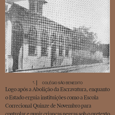
COLÉGIO SÃO BENEDITO
Logo após a Abolição da Escravatura, enquanto
o Estado erguia instituições como a Escola
Correcional Quinze de Novembro para
controlar e punir crianças negras sob o pretexto